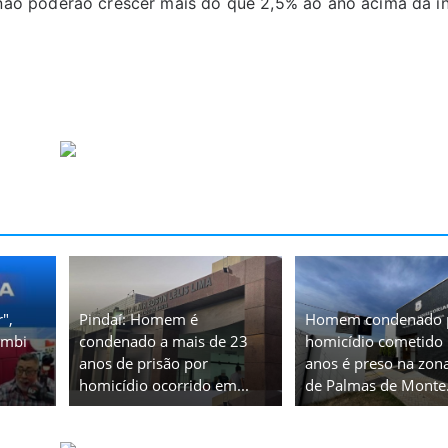
, não poderão crescer mais do que 2,5% ao ano acima da in
",
Pindaí: Homem é
Homem condenado 
ambi
condenado a mais de 23
homicídio cometido
anos de prisão por
anos é preso na zona
homicídio ocorrido em...
de Palmas de Monte.