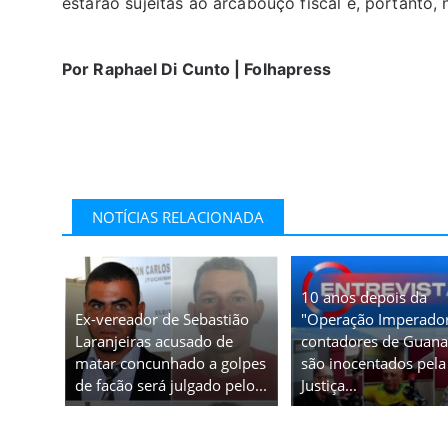
estarão sujeitas ao arcabouço fiscal e, portanto
Por
Raphael Di Cunto | Folhapress
NOTÍCIAS RELACIONADA
10 anos depois da
Ex-vereador de Sebastião
"Operação Imperador
Laranjeiras acusado de
contadores de Guan
matar concunhado a golpes
são inocentados pela
de facão será julgado pelo...
Justiça...