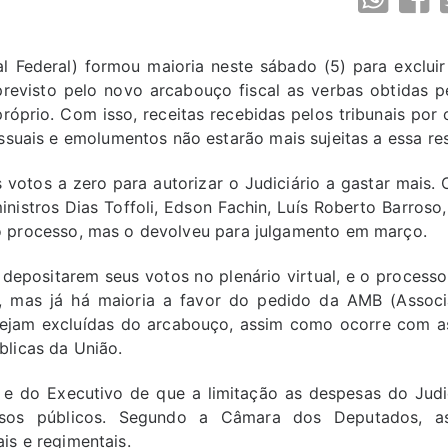
 Federal) formou maioria neste sábado (5) para excluir 
revisto pelo novo arcabouço fiscal as verbas obtidas p
próprio. Com isso, receitas recebidas pelos tribunais por 
ssuais e emolumentos não estarão mais sujeitas a essa res
votos a zero para autorizar o Judiciário a gastar mais. 
inistros Dias Toffoli, Edson Fachin, Luís Roberto Barroso,
o processo, mas o devolveu para julgamento em março.
a depositarem seus votos no plenário virtual, e o process
, mas já há maioria a favor do pedido da AMB (Assoc
 sejam excluídas do arcabouço, assim como ocorre com as
blicas da União.
e do Executivo de que a limitação as despesas do Judic
ursos públicos. Segundo a Câmara dos Deputados, a
is e regimentais.