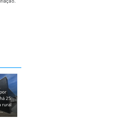
flação.
por
 há 25
 rural
..