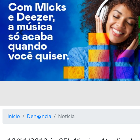
Previous
Início
Den�ncia
Notícia