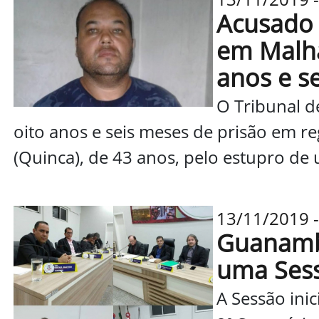
Acusado 
em Malha
anos e s
O Tribunal d
oito anos e seis meses de prisão em r
(Quinca), de 43 anos, pelo estupro de 
13/11/2019 -
Guanambi
uma Sess
A Sessão inic