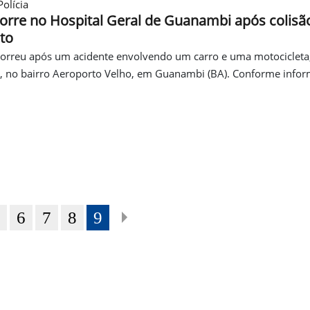
olícia
re no Hospital Geral de Guanambi após colisão
to
eu após um acidente envolvendo um carro e uma motocicleta,
), no bairro Aeroporto Velho, em Guanambi (BA). Conforme infor
5
6
7
8
9