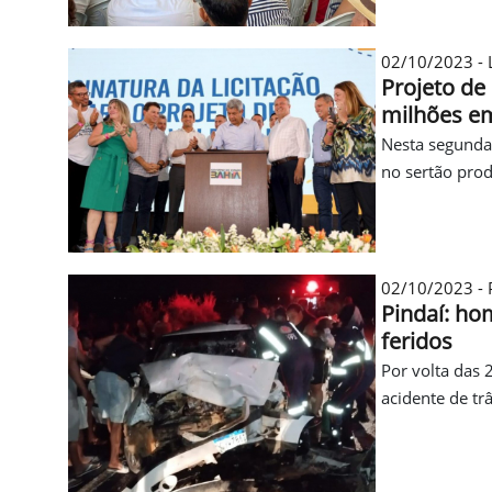
02/10/2023 - 
Projeto de 
milhões em
Nesta segunda-
no sertão prod
02/10/2023 - P
Pindaí: ho
feridos
Por volta das 
acidente de tr