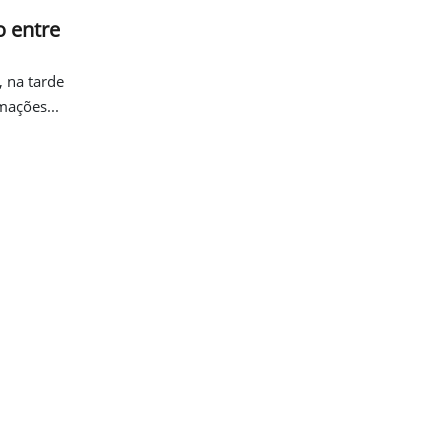
 entre
 na tarde
mações...