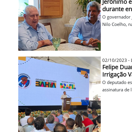
Jerônimo e
durante en
O governador J
Nilo Coelho, n
02/10/2023 - 
Felipe Dua
Irrigação V
O deputado est
assinatura de 