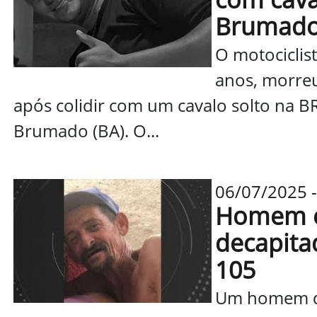
Brumad
O motociclis
anos, morreu
após colidir com um cavalo solto na B
Brumado (BA). O...
06/07/2025 -
Homem é 
decapita
105
Um homem de