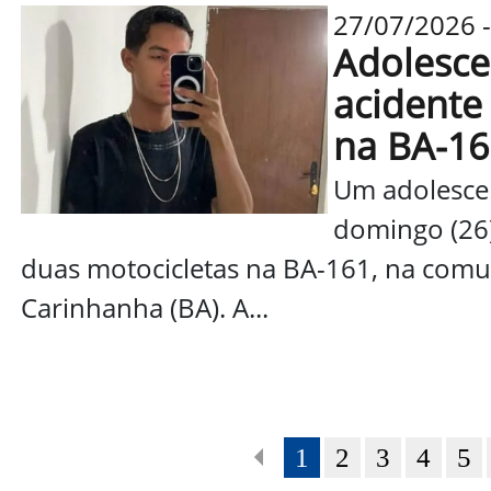
27/07/2026 -
Adolesce
acidente
na BA-16
Um adolesce
domingo (26
duas motocicletas na BA-161, na comun
Carinhanha (BA). A...
1
2
3
4
5