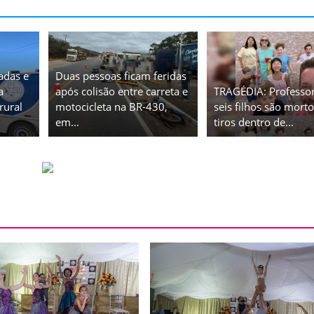
adas e
Duas pessoas ficam feridas
a
após colisão entre carreta e
TRAGÉDIA: Professor
rural
motocicleta na BR-430,
seis filhos são morto
em...
tiros dentro de...