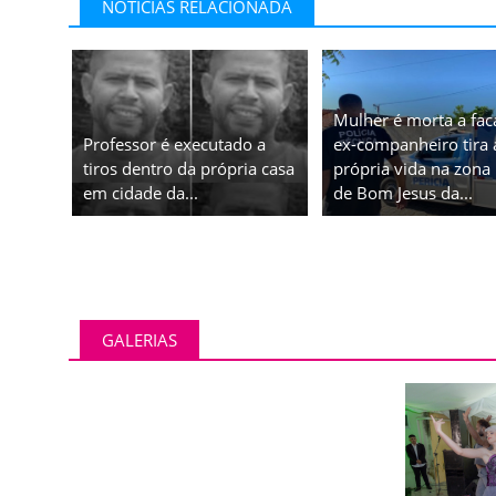
NOTÍCIAS RELACIONADA
Mulher é morta a fac
Professor é executado a
ex-companheiro tira 
tiros dentro da própria casa
própria vida na zona 
em cidade da...
de Bom Jesus da...
GALERIAS