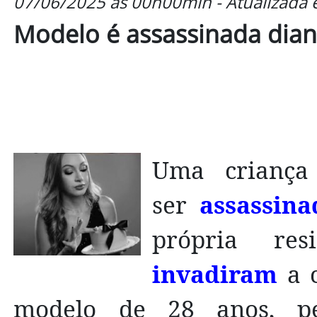
07/06/2025 às 00h00min - Atualizada
Modelo é assassinada diant
Uma crianç
ser
assassina
própria re
invadiram
a 
modelo de 28 anos, pe