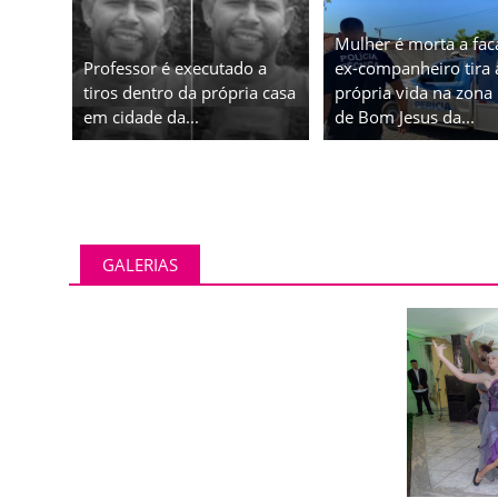
Mulher é morta a fac
Professor é executado a
ex-companheiro tira 
tiros dentro da própria casa
própria vida na zona 
em cidade da...
de Bom Jesus da...
GALERIAS